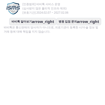
[인증범위] 바비톡 서비스 운영
(심사받지 않은 물리적 인프라 제외)
[유효기간] 2024.02.07 ~ 2027.02.06
arrow_right
arrow_right
바비톡 알아보기
병원 입점 문의
바비톡은 통신판매의 당사자가 아니므로, 의료기관이 등록한 시/수술 정보 및
거래 등에 대해 책임을 지지 않습니다.