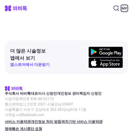
더 많은 시술정보
앱에서 보기
앱스토어에서 다운받기
주식회사 바비톡
대표이사 신정인
개인정보 관리책임자 신정인
사업자등록번호 836-86-02172
통신판매업신고번호 2021-서울강남-03497
서울특별시 서초구 강남대로 363 363강남타워 11층
이메일 cs@babitalk.com
서비스 이용약관
개인정보 처리 방침
위치기반 서비스 이용약관
명예훼손 게시중단 요청