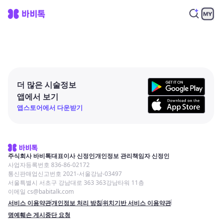
더 많은 시술정보
앱에서 보기
앱스토어에서 다운받기
주식회사 바비톡
대표이사 신정인
개인정보 관리책임자 신정인
사업자등록번호 836-86-02172
통신판매업신고번호 2021-서울강남-03497
서울특별시 서초구 강남대로 363 363강남타워 11층
이메일 cs@babitalk.com
서비스 이용약관
개인정보 처리 방침
위치기반 서비스 이용약관
명예훼손 게시중단 요청