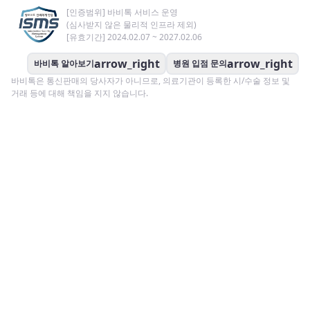
[인증범위] 바비톡 서비스 운영
(심사받지 않은 물리적 인프라 제외)
[유효기간] 2024.02.07 ~ 2027.02.06
arrow_right
arrow_right
바비톡 알아보기
병원 입점 문의
바비톡은 통신판매의 당사자가 아니므로, 의료기관이 등록한 시/수술 정보 및
거래 등에 대해 책임을 지지 않습니다.