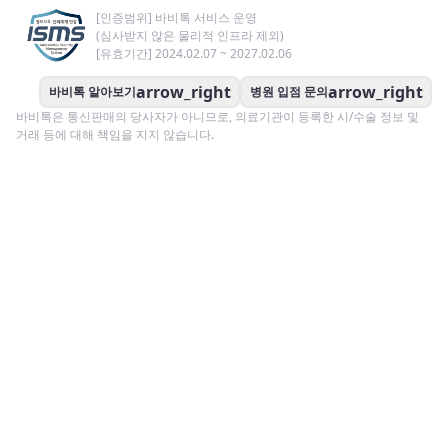
[인증범위] 바비톡 서비스 운영
(심사받지 않은 물리적 인프라 제외)
[유효기간] 2024.02.07 ~ 2027.02.06
arrow_right
arrow_right
바비톡 알아보기
병원 입점 문의
바비톡은 통신판매의 당사자가 아니므로, 의료기관이 등록한 시/수술 정보 및
거래 등에 대해 책임을 지지 않습니다.