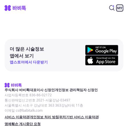
더 많은 시술정보
앱에서 보기
앱스토어에서 다운받기
주식회사 바비톡
대표이사 신정인
개인정보 관리책임자 신정인
사업자등록번호 836-86-02172
통신판매업신고번호 2021-서울강남-03497
서울특별시 서초구 강남대로 363 363강남타워 11층
이메일 cs@babitalk.com
서비스 이용약관
개인정보 처리 방침
위치기반 서비스 이용약관
명예훼손 게시중단 요청