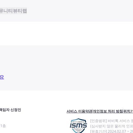
뮤니티
뷰티랩
요
책임자 신정인
서비스 이용약관
개인정보 처리 방침
위치기
[인증범위] 바비톡 서비스 
11층
(심사받지 않은 물리적 인프
[유효기간] 2024.02.07 ~ 20