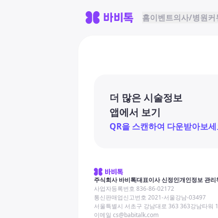
홈
이벤트
의사/병원
커
더 많은 시술정보
앱에서 보기
QR을 스캔하여 다운받아보세
주식회사 바비톡
대표이사 신정인
개인정보 관리
사업자등록번호 836-86-02172
통신판매업신고번호 2021-서울강남-03497
서울특별시 서초구 강남대로 363 363강남타워 
이메일 cs@babitalk.com