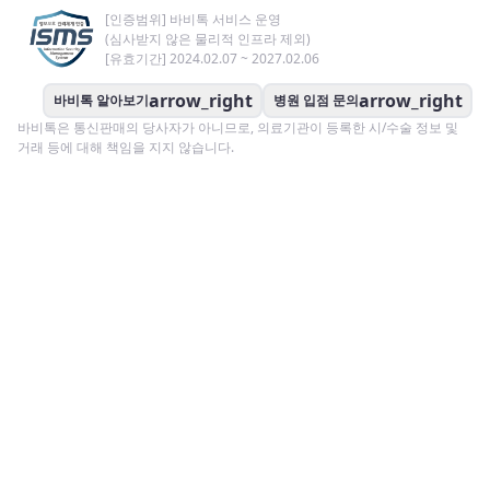
[인증범위] 바비톡 서비스 운영
(심사받지 않은 물리적 인프라 제외)
[유효기간] 2024.02.07 ~ 2027.02.06
arrow_right
arrow_right
바비톡 알아보기
병원 입점 문의
바비톡은 통신판매의 당사자가 아니므로, 의료기관이 등록한 시/수술 정보 및
거래 등에 대해 책임을 지지 않습니다.