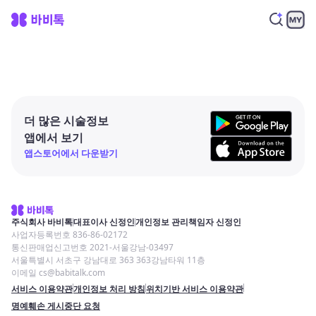
더 많은 시술정보
앱에서 보기
앱스토어에서 다운받기
주식회사 바비톡
대표이사 신정인
개인정보 관리책임자 신정인
사업자등록번호 836-86-02172
통신판매업신고번호 2021-서울강남-03497
서울특별시 서초구 강남대로 363 363강남타워 11층
이메일 cs@babitalk.com
서비스 이용약관
개인정보 처리 방침
위치기반 서비스 이용약관
명예훼손 게시중단 요청