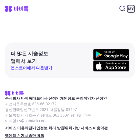
더 많은 시술정보
앱에서 보기
앱스토어에서 다운받기
주식회사 바비톡
대표이사 신정인
개인정보 관리책임자 신정인
사업자등록번호 836-86-02172
통신판매업신고번호 2021-서울강남-03497
서울특별시 서초구 강남대로 363 363강남타워 11층
이메일 cs@babitalk.com
서비스 이용약관
개인정보 처리 방침
위치기반 서비스 이용약관
명예훼손 게시중단 요청