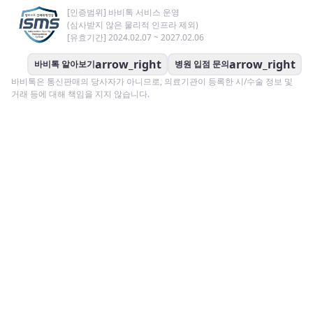
[인증범위] 바비톡 서비스 운영
(심사받지 않은 물리적 인프라 제외)
[유효기간] 2024.02.07 ~ 2027.02.06
arrow_right
arrow_right
바비톡 알아보기
병원 입점 문의
바비톡은 통신판매의 당사자가 아니므로, 의료기관이 등록한 시/수술 정보 및
거래 등에 대해 책임을 지지 않습니다.