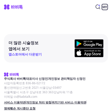
더 많은 시술정보
앱에서 보기
앱스토어에서 다운받기
주식회사 바비톡
대표이사 신정인
개인정보 관리책임자 신정인
사업자등록번호 836-86-02172
통신판매업신고번호 2021-서울강남-03497
서울특별시 서초구 강남대로 363 363강남타워 11층
이메일 cs@babitalk.com
서비스 이용약관
개인정보 처리 방침
위치기반 서비스 이용약관
명예훼손 게시중단 요청