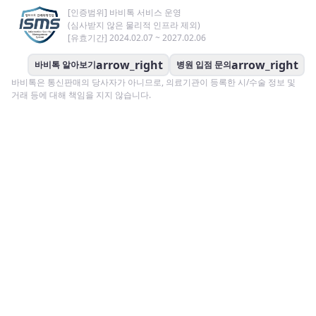
[인증범위] 바비톡 서비스 운영
(심사받지 않은 물리적 인프라 제외)
[유효기간] 2024.02.07 ~ 2027.02.06
arrow_right
arrow_right
바비톡 알아보기
병원 입점 문의
바비톡은 통신판매의 당사자가 아니므로, 의료기관이 등록한 시/수술 정보 및
거래 등에 대해 책임을 지지 않습니다.