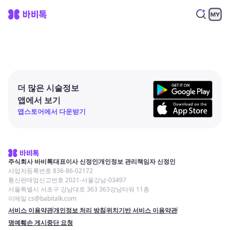
더 많은 시술정보
앱에서 보기
앱스토어에서 다운받기
주식회사 바비톡
대표이사 신정인
개인정보 관리책임자 신정인
사업자등록번호 836-86-02172
통신판매업신고번호 2021-서울강남-03497
서울특별시 서초구 강남대로 363 363강남타워 11층
이메일 cs@babitalk.com
서비스 이용약관
개인정보 처리 방침
위치기반 서비스 이용약관
명예훼손 게시중단 요청