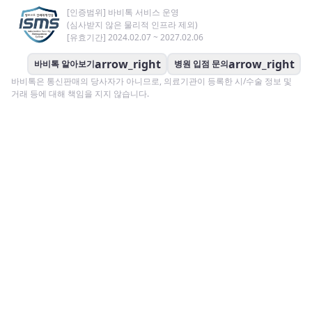
[인증범위] 바비톡 서비스 운영
(심사받지 않은 물리적 인프라 제외)
[유효기간] 2024.02.07 ~ 2027.02.06
arrow_right
arrow_right
바비톡 알아보기
병원 입점 문의
바비톡은 통신판매의 당사자가 아니므로, 의료기관이 등록한 시/수술 정보 및
거래 등에 대해 책임을 지지 않습니다.