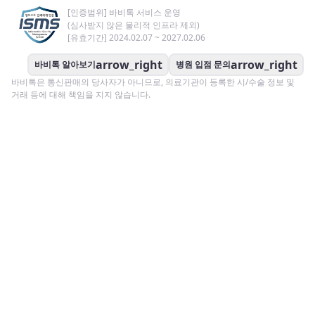
[인증범위] 바비톡 서비스 운영
(심사받지 않은 물리적 인프라 제외)
[유효기간] 2024.02.07 ~ 2027.02.06
arrow_right
arrow_right
바비톡 알아보기
병원 입점 문의
바비톡은 통신판매의 당사자가 아니므로, 의료기관이 등록한 시/수술 정보 및
거래 등에 대해 책임을 지지 않습니다.