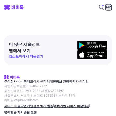
더 많은 시술정보
앱에서 보기
앱스토어에서 다운받기
주식회사 바비톡
대표이사 신정인
개인정보 관리책임자 신정인
사업자등록번호 836-86-02172
통신판매업신고번호 2021-서울강남-03497
서울특별시 서초구 강남대로 363 363강남타워 11층
이메일 cs@babitalk.com
서비스 이용약관
개인정보 처리 방침
위치기반 서비스 이용약관
명예훼손 게시중단 요청