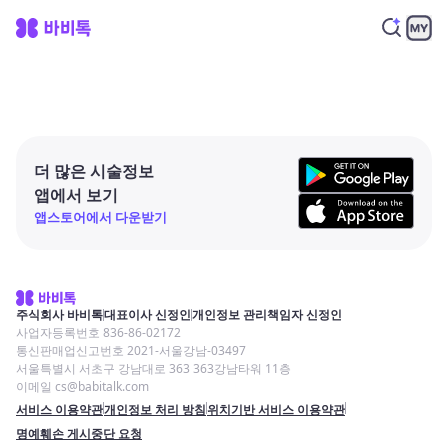
더 많은 시술정보
앱에서 보기
앱스토어에서 다운받기
주식회사 바비톡
대표이사 신정인
개인정보 관리책임자 신정인
사업자등록번호 836-86-02172
통신판매업신고번호 2021-서울강남-03497
서울특별시 서초구 강남대로 363 363강남타워 11층
이메일 cs@babitalk.com
서비스 이용약관
개인정보 처리 방침
위치기반 서비스 이용약관
명예훼손 게시중단 요청