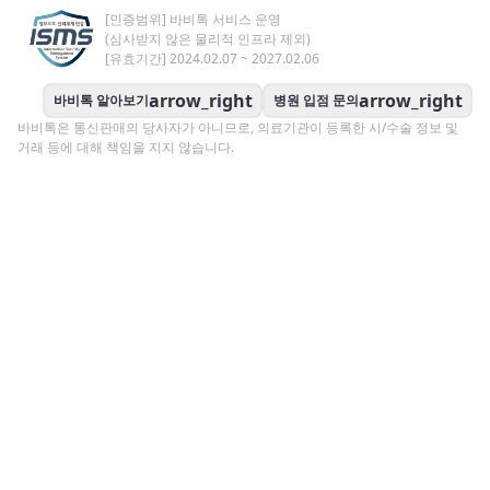
[인증범위] 바비톡 서비스 운영
(심사받지 않은 물리적 인프라 제외)
[유효기간] 2024.02.07 ~ 2027.02.06
arrow_right
arrow_right
바비톡 알아보기
병원 입점 문의
바비톡은 통신판매의 당사자가 아니므로, 의료기관이 등록한 시/수술 정보 및
거래 등에 대해 책임을 지지 않습니다.