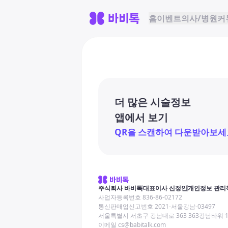
홈
이벤트
의사/병원
커
더 많은 시술정보
앱에서 보기
QR을 스캔하여 다운받아보세
주식회사 바비톡
대표이사 신정인
개인정보 관리
사업자등록번호 836-86-02172
통신판매업신고번호 2021-서울강남-03497
서울특별시 서초구 강남대로 363 363강남타워 
이메일 cs@babitalk.com