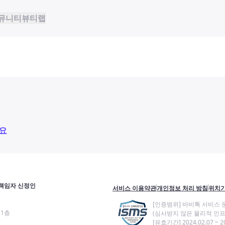
뮤니티
뷰티랩
요
책임자 신정인
서비스 이용약관
개인정보 처리 방침
위치기
[인증범위] 바비톡 서비스 
11층
(심사받지 않은 물리적 인프
[유효기간] 2024.02.07 ~ 20