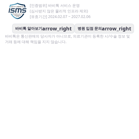
[인증범위] 바비톡 서비스 운영
(심사받지 않은 물리적 인프라 제외)
[유효기간] 2024.02.07 ~ 2027.02.06
arrow_right
arrow_right
바비톡 알아보기
병원 입점 문의
바비톡은 통신판매의 당사자가 아니므로, 의료기관이 등록한 시/수술 정보 및
거래 등에 대해 책임을 지지 않습니다.