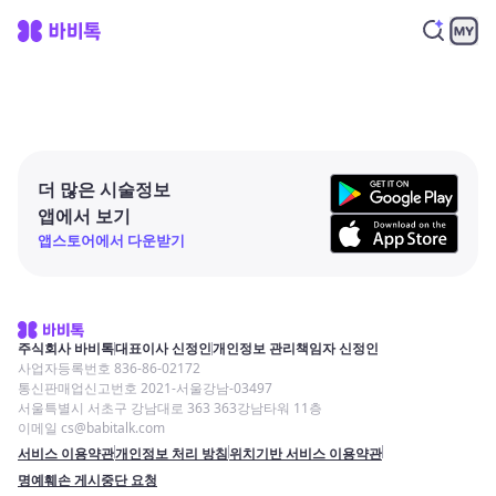
더 많은 시술정보
앱에서 보기
앱스토어에서 다운받기
주식회사 바비톡
대표이사 신정인
개인정보 관리책임자 신정인
사업자등록번호 836-86-02172
통신판매업신고번호 2021-서울강남-03497
서울특별시 서초구 강남대로 363 363강남타워 11층
이메일 cs@babitalk.com
서비스 이용약관
개인정보 처리 방침
위치기반 서비스 이용약관
명예훼손 게시중단 요청