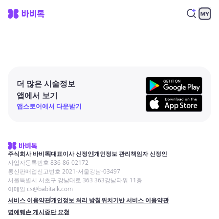
더 많은 시술정보
앱에서 보기
앱스토어에서 다운받기
주식회사 바비톡
대표이사 신정인
개인정보 관리책임자 신정인
사업자등록번호 836-86-02172
통신판매업신고번호 2021-서울강남-03497
서울특별시 서초구 강남대로 363 363강남타워 11층
이메일 cs@babitalk.com
서비스 이용약관
개인정보 처리 방침
위치기반 서비스 이용약관
명예훼손 게시중단 요청