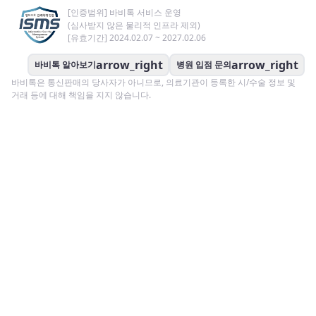
[인증범위] 바비톡 서비스 운영
(심사받지 않은 물리적 인프라 제외)
[유효기간] 2024.02.07 ~ 2027.02.06
arrow_right
arrow_right
바비톡 알아보기
병원 입점 문의
바비톡은 통신판매의 당사자가 아니므로, 의료기관이 등록한 시/수술 정보 및
거래 등에 대해 책임을 지지 않습니다.