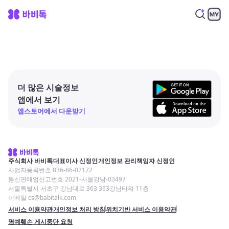
더 많은 시술정보
앱에서 보기
앱스토어에서 다운받기
주식회사 바비톡
대표이사 신정인
개인정보 관리책임자 신정인
사업자등록번호 836-86-02172
통신판매업신고번호 2021-서울강남-03497
서울특별시 서초구 강남대로 363 363강남타워 11층
이메일 cs@babitalk.com
서비스 이용약관
개인정보 처리 방침
위치기반 서비스 이용약관
명예훼손 게시중단 요청