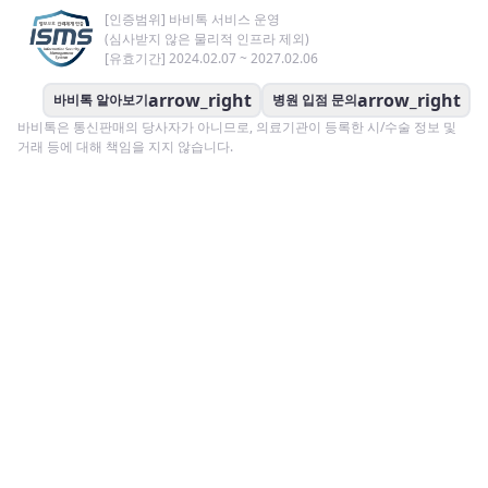
[인증범위] 바비톡 서비스 운영
(심사받지 않은 물리적 인프라 제외)
[유효기간] 2024.02.07 ~ 2027.02.06
arrow_right
arrow_right
바비톡 알아보기
병원 입점 문의
바비톡은 통신판매의 당사자가 아니므로, 의료기관이 등록한 시/수술 정보 및
거래 등에 대해 책임을 지지 않습니다.