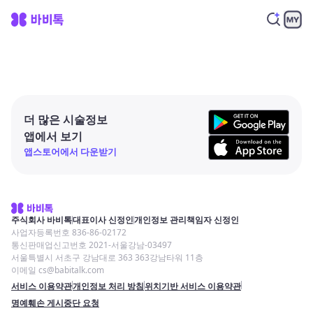
더 많은 시술정보
앱에서 보기
앱스토어에서 다운받기
주식회사 바비톡
대표이사 신정인
개인정보 관리책임자 신정인
사업자등록번호 836-86-02172
통신판매업신고번호 2021-서울강남-03497
서울특별시 서초구 강남대로 363 363강남타워 11층
이메일 cs@babitalk.com
서비스 이용약관
개인정보 처리 방침
위치기반 서비스 이용약관
명예훼손 게시중단 요청