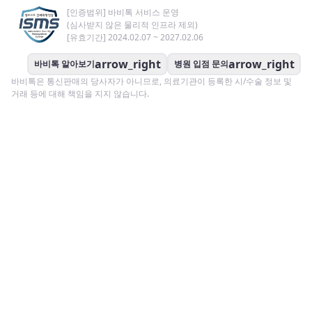
[인증범위] 바비톡 서비스 운영
(심사받지 않은 물리적 인프라 제외)
[유효기간] 2024.02.07 ~ 2027.02.06
arrow_right
arrow_right
바비톡 알아보기
병원 입점 문의
바비톡은 통신판매의 당사자가 아니므로, 의료기관이 등록한 시/수술 정보 및
거래 등에 대해 책임을 지지 않습니다.