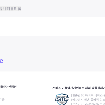
뮤니티
뷰티랩
요
책임자 신정인
서비스 이용약관
개인정보 처리 방침
위치기
[인증범위] 바비톡 서비스 
11층
(심사받지 않은 물리적 인프
[유효기간] 2024.02.07 ~ 20