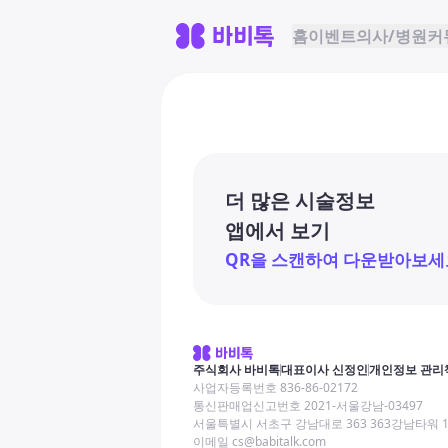
홈
이벤트
의사/병원
커
더 많은 시술정보
앱에서 보기
QR을 스캔하여 다운받아보세
주식회사 바비톡
대표이사 신정인
개인정보 관리
사업자등록번호 836-86-02172
통신판매업신고번호 2021-서울강남-03497
서울특별시 서초구 강남대로 363 363강남타워 
이메일 cs@babitalk.com