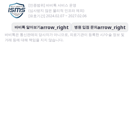
[인증범위] 바비톡 서비스 운영
(심사받지 않은 물리적 인프라 제외)
[유효기간] 2024.02.07 ~ 2027.02.06
arrow_right
arrow_right
바비톡 알아보기
병원 입점 문의
바비톡은 통신판매의 당사자가 아니므로, 의료기관이 등록한 시/수술 정보 및
거래 등에 대해 책임을 지지 않습니다.