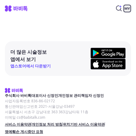
더 많은 시술정보
앱에서 보기
앱스토어에서 다운받기
주식회사 바비톡
대표이사 신정인
개인정보 관리책임자 신정인
사업자등록번호 836-86-02172
통신판매업신고번호 2021-서울강남-03497
서울특별시 서초구 강남대로 363 363강남타워 11층
이메일 cs@babitalk.com
서비스 이용약관
개인정보 처리 방침
위치기반 서비스 이용약관
명예훼손 게시중단 요청