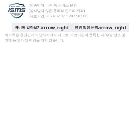
[인증범위] 바비톡 서비스 운영
(심사받지 않은 물리적 인프라 제외)
[유효기간] 2024.02.07 ~ 2027.02.06
arrow_right
arrow_right
바비톡 알아보기
병원 입점 문의
바비톡은 통신판매의 당사자가 아니므로, 의료기관이 등록한 시/수술 정보 및
거래 등에 대해 책임을 지지 않습니다.