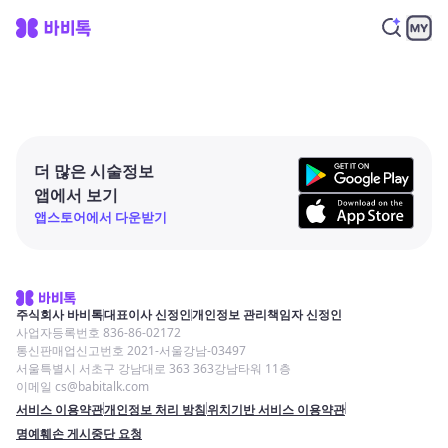
더 많은 시술정보
앱에서 보기
앱스토어에서 다운받기
주식회사 바비톡
대표이사 신정인
개인정보 관리책임자 신정인
사업자등록번호 836-86-02172
통신판매업신고번호 2021-서울강남-03497
서울특별시 서초구 강남대로 363 363강남타워 11층
이메일 cs@babitalk.com
서비스 이용약관
개인정보 처리 방침
위치기반 서비스 이용약관
명예훼손 게시중단 요청