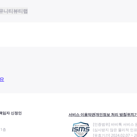
뮤니티
뷰티랩
요
책임자 신정인
서비스 이용약관
개인정보 처리 방침
위치기
[인증범위] 바비톡 서비스 
11층
(심사받지 않은 물리적 인프
[유효기간] 2024.02.07 ~ 20