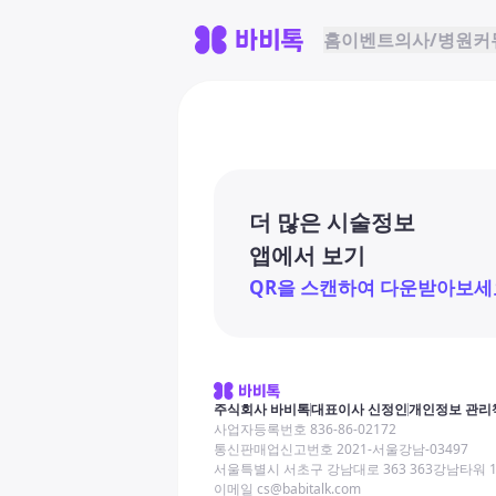
홈
이벤트
의사/병원
커
더 많은 시술정보
앱에서 보기
QR을 스캔하여 다운받아보세
주식회사 바비톡
대표이사 신정인
개인정보 관리
사업자등록번호 836-86-02172
통신판매업신고번호 2021-서울강남-03497
서울특별시 서초구 강남대로 363 363강남타워 
이메일 cs@babitalk.com