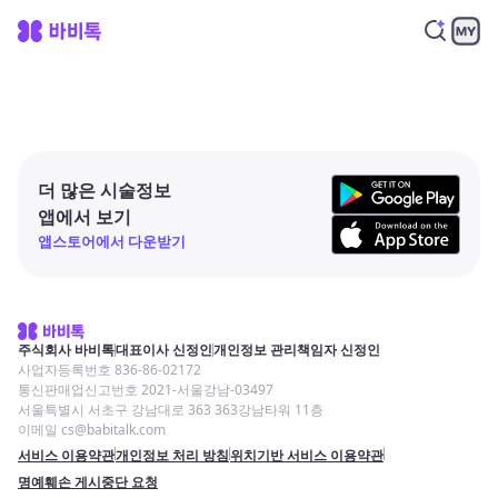
더 많은 시술정보
앱에서 보기
앱스토어에서 다운받기
주식회사 바비톡
대표이사 신정인
개인정보 관리책임자 신정인
사업자등록번호 836-86-02172
통신판매업신고번호 2021-서울강남-03497
서울특별시 서초구 강남대로 363 363강남타워 11층
이메일 cs@babitalk.com
서비스 이용약관
개인정보 처리 방침
위치기반 서비스 이용약관
명예훼손 게시중단 요청