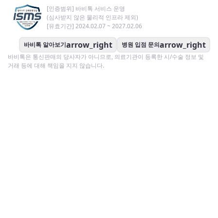
[인증범위] 바비톡 서비스 운영
(심사받지 않은 물리적 인프라 제외)
[유효기간] 2024.02.07 ~ 2027.02.06
arrow_right
arrow_right
바비톡 알아보기
병원 입점 문의
바비톡은 통신판매의 당사자가 아니므로, 의료기관이 등록한 시/수술 정보 및
거래 등에 대해 책임을 지지 않습니다.