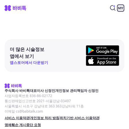
더 많은 시술정보
앱에서 보기
앱스토어에서 다운받기
주식회사 바비톡
대표이사 신정인
개인정보 관리책임자 신정인
사업자등록번호 836-86-02172
통신판매업신고번호 2021-서울강남-03497
서울특별시 서초구 강남대로 363 363강남타워 11층
이메일 cs@babitalk.com
서비스 이용약관
개인정보 처리 방침
위치기반 서비스 이용약관
명예훼손 게시중단 요청