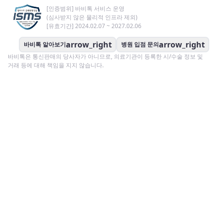
[인증범위] 바비톡 서비스 운영
(심사받지 않은 물리적 인프라 제외)
[유효기간] 2024.02.07 ~ 2027.02.06
arrow_right
arrow_right
바비톡 알아보기
병원 입점 문의
바비톡은 통신판매의 당사자가 아니므로, 의료기관이 등록한 시/수술 정보 및
거래 등에 대해 책임을 지지 않습니다.