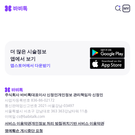
더 많은 시술정보
앱에서 보기
앱스토어에서 다운받기
주식회사 바비톡
대표이사 신정인
개인정보 관리책임자 신정인
사업자등록번호 836-86-02172
통신판매업신고번호 2021-서울강남-03497
서울특별시 서초구 강남대로 363 363강남타워 11층
이메일 cs@babitalk.com
서비스 이용약관
개인정보 처리 방침
위치기반 서비스 이용약관
명예훼손 게시중단 요청