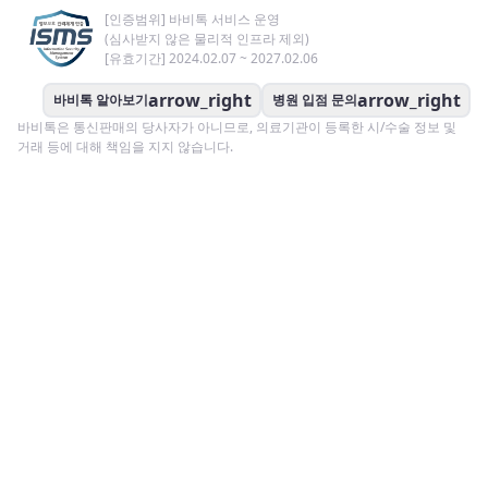
[인증범위] 바비톡 서비스 운영
(심사받지 않은 물리적 인프라 제외)
[유효기간] 2024.02.07 ~ 2027.02.06
arrow_right
arrow_right
바비톡 알아보기
병원 입점 문의
바비톡은 통신판매의 당사자가 아니므로, 의료기관이 등록한 시/수술 정보 및
거래 등에 대해 책임을 지지 않습니다.