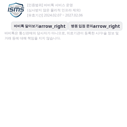
[인증범위] 바비톡 서비스 운영
(심사받지 않은 물리적 인프라 제외)
[유효기간] 2024.02.07 ~ 2027.02.06
arrow_right
arrow_right
바비톡 알아보기
병원 입점 문의
바비톡은 통신판매의 당사자가 아니므로, 의료기관이 등록한 시/수술 정보 및
거래 등에 대해 책임을 지지 않습니다.