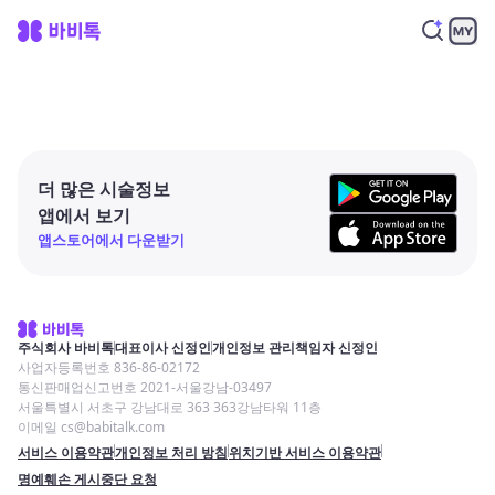
더 많은 시술정보
앱에서 보기
앱스토어에서 다운받기
주식회사 바비톡
대표이사 신정인
개인정보 관리책임자 신정인
사업자등록번호 836-86-02172
통신판매업신고번호 2021-서울강남-03497
서울특별시 서초구 강남대로 363 363강남타워 11층
이메일 cs@babitalk.com
서비스 이용약관
개인정보 처리 방침
위치기반 서비스 이용약관
명예훼손 게시중단 요청