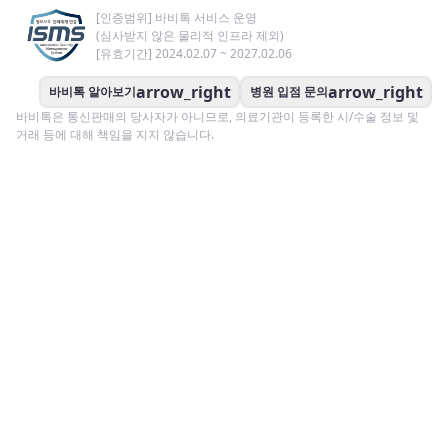
[인증범위] 바비톡 서비스 운영
(심사받지 않은 물리적 인프라 제외)
[유효기간] 2024.02.07 ~ 2027.02.06
arrow_right
arrow_right
바비톡 알아보기
병원 입점 문의
바비톡은 통신판매의 당사자가 아니므로, 의료기관이 등록한 시/수술 정보 및
거래 등에 대해 책임을 지지 않습니다.