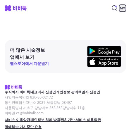
더 많은 시술정보
앱에서 보기
앱스토어에서 다운받기
주식회사 바비톡
대표이사 신정인
개인정보 관리책임자 신정인
사업자등록번호 836-86-02172
통신판매업신고번호 2021-서울강남-03497
서울특별시 서초구 강남대로 363 363강남타워 11층
이메일 cs@babitalk.com
서비스 이용약관
개인정보 처리 방침
위치기반 서비스 이용약관
명예훼손 게시중단 요청