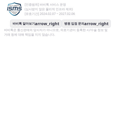
[인증범위] 바비톡 서비스 운영
(심사받지 않은 물리적 인프라 제외)
[유효기간] 2024.02.07 ~ 2027.02.06
arrow_right
arrow_right
바비톡 알아보기
병원 입점 문의
바비톡은 통신판매의 당사자가 아니므로, 의료기관이 등록한 시/수술 정보 및
거래 등에 대해 책임을 지지 않습니다.