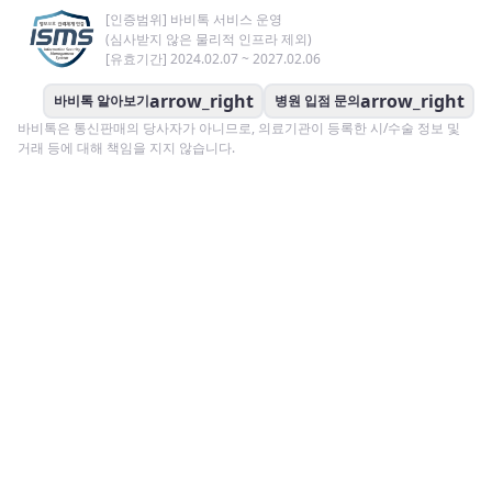
[인증범위] 바비톡 서비스 운영
(심사받지 않은 물리적 인프라 제외)
[유효기간] 2024.02.07 ~ 2027.02.06
arrow_right
arrow_right
바비톡 알아보기
병원 입점 문의
바비톡은 통신판매의 당사자가 아니므로, 의료기관이 등록한 시/수술 정보 및
거래 등에 대해 책임을 지지 않습니다.