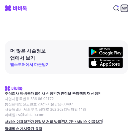
더 많은 시술정보
앱에서 보기
앱스토어에서 다운받기
주식회사 바비톡
대표이사 신정인
개인정보 관리책임자 신정인
사업자등록번호 836-86-02172
통신판매업신고번호 2021-서울강남-03497
서울특별시 서초구 강남대로 363 363강남타워 11층
이메일 cs@babitalk.com
서비스 이용약관
개인정보 처리 방침
위치기반 서비스 이용약관
명예훼손 게시중단 요청