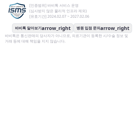
[인증범위] 바비톡 서비스 운영
(심사받지 않은 물리적 인프라 제외)
[유효기간] 2024.02.07 ~ 2027.02.06
arrow_right
arrow_right
바비톡 알아보기
병원 입점 문의
바비톡은 통신판매의 당사자가 아니므로, 의료기관이 등록한 시/수술 정보 및
거래 등에 대해 책임을 지지 않습니다.