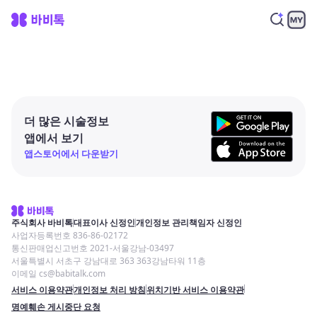
더 많은 시술정보
앱에서 보기
앱스토어에서 다운받기
주식회사 바비톡
대표이사 신정인
개인정보 관리책임자 신정인
사업자등록번호 836-86-02172
통신판매업신고번호 2021-서울강남-03497
서울특별시 서초구 강남대로 363 363강남타워 11층
이메일 cs@babitalk.com
서비스 이용약관
개인정보 처리 방침
위치기반 서비스 이용약관
명예훼손 게시중단 요청