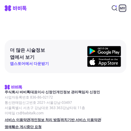
더 많은 시술정보
앱에서 보기
앱스토어에서 다운받기
주식회사 바비톡
대표이사 신정인
개인정보 관리책임자 신정인
사업자등록번호 836-86-02172
통신판매업신고번호 2021-서울강남-03497
서울특별시 서초구 강남대로 363 363강남타워 11층
이메일 cs@babitalk.com
서비스 이용약관
개인정보 처리 방침
위치기반 서비스 이용약관
명예훼손 게시중단 요청