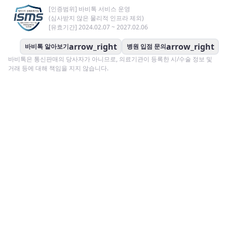
[인증범위] 바비톡 서비스 운영
(심사받지 않은 물리적 인프라 제외)
[유효기간] 2024.02.07 ~ 2027.02.06
arrow_right
arrow_right
바비톡 알아보기
병원 입점 문의
바비톡은 통신판매의 당사자가 아니므로, 의료기관이 등록한 시/수술 정보 및
거래 등에 대해 책임을 지지 않습니다.