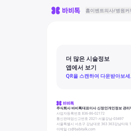
홈
이벤트
의사/병원
커
더 많은 시술정보
앱에서 보기
QR을 스캔하여 다운받아보세
주식회사 바비톡
대표이사 신정인
개인정보 관리
사업자등록번호 836-86-02172
통신판매업신고번호 2021-서울강남-03497
서울특별시 서초구 강남대로 363 363강남타워 
이메일 cs@babitalk.com