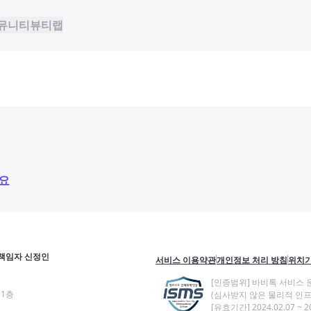
뮤니티
뷰티랩
요
책임자 신정인
서비스 이용약관
개인정보 처리 방침
위치기
[인증범위] 바비톡 서비스 
11층
(심사받지 않은 물리적 인프
[유효기간] 2024.02.07 ~ 20