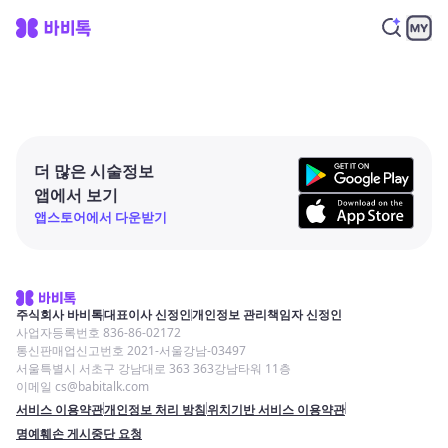
더 많은 시술정보
앱에서 보기
앱스토어에서 다운받기
주식회사 바비톡
대표이사 신정인
개인정보 관리책임자 신정인
사업자등록번호 836-86-02172
통신판매업신고번호 2021-서울강남-03497
서울특별시 서초구 강남대로 363 363강남타워 11층
이메일 cs@babitalk.com
서비스 이용약관
개인정보 처리 방침
위치기반 서비스 이용약관
명예훼손 게시중단 요청