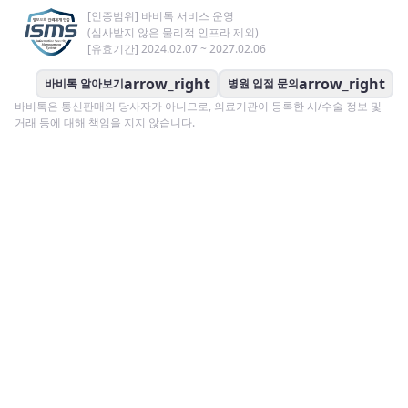
[인증범위] 바비톡 서비스 운영
(심사받지 않은 물리적 인프라 제외)
[유효기간] 2024.02.07 ~ 2027.02.06
arrow_right
arrow_right
바비톡 알아보기
병원 입점 문의
바비톡은 통신판매의 당사자가 아니므로, 의료기관이 등록한 시/수술 정보 및
거래 등에 대해 책임을 지지 않습니다.