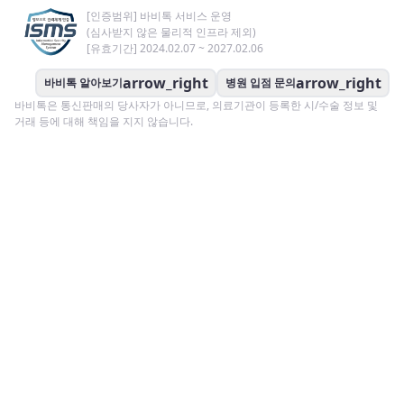
[인증범위] 바비톡 서비스 운영
(심사받지 않은 물리적 인프라 제외)
[유효기간] 2024.02.07 ~ 2027.02.06
arrow_right
arrow_right
바비톡 알아보기
병원 입점 문의
바비톡은 통신판매의 당사자가 아니므로, 의료기관이 등록한 시/수술 정보 및
거래 등에 대해 책임을 지지 않습니다.