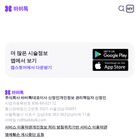
더 많은 시술정보
앱에서 보기
앱스토어에서 다운받기
주식회사 바비톡
대표이사 신정인
개인정보 관리책임자 신정인
사업자등록번호 836-86-02172
통신판매업신고번호 2021-서울강남-03497
서울특별시 서초구 강남대로 363 363강남타워 11층
이메일 cs@babitalk.com
서비스 이용약관
개인정보 처리 방침
위치기반 서비스 이용약관
명예훼손 게시중단 요청