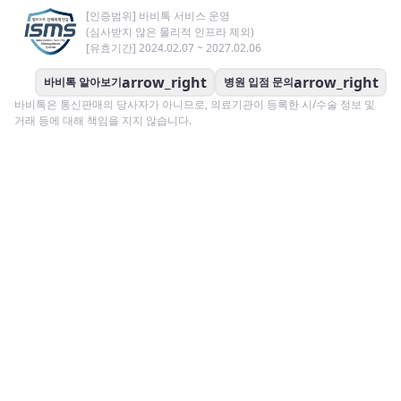
[인증범위] 바비톡 서비스 운영
(심사받지 않은 물리적 인프라 제외)
[유효기간] 2024.02.07 ~ 2027.02.06
arrow_right
arrow_right
바비톡 알아보기
병원 입점 문의
바비톡은 통신판매의 당사자가 아니므로, 의료기관이 등록한 시/수술 정보 및
거래 등에 대해 책임을 지지 않습니다.