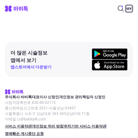
더 많은 시술정보
앱에서 보기
앱스토어에서 다운받기
주식회사 바비톡
대표이사 신정인
개인정보 관리책임자 신정인
사업자등록번호 836-86-02172
통신판매업신고번호 2021-서울강남-03497
서울특별시 서초구 강남대로 363 363강남타워 11층
이메일 cs@babitalk.com
서비스 이용약관
개인정보 처리 방침
위치기반 서비스 이용약관
명예훼손 게시중단 요청