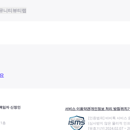
뮤니티
뷰티랩
요
책임자 신정인
서비스 이용약관
개인정보 처리 방침
위치기
[인증범위] 바비톡 서비스 
11층
(심사받지 않은 물리적 인프
[유효기간] 2024.02.07 ~ 20