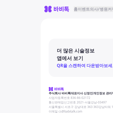
홈
이벤트
의사/병원
커
더 많은 시술정보
앱에서 보기
QR을 스캔하여 다운받아보세
주식회사 바비톡
대표이사 신정인
개인정보 관리
사업자등록번호 836-86-02172
통신판매업신고번호 2021-서울강남-03497
서울특별시 서초구 강남대로 363 363강남타워 
이메일 cs@babitalk.com