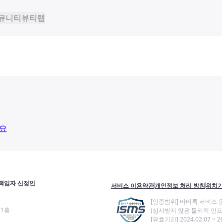
뮤니티
뷰티랩
요
책임자 신정인
서비스 이용약관
개인정보 처리 방침
위치기
[인증범위] 바비톡 서비스 
11층
(심사받지 않은 물리적 인프
[유효기간] 2024.02.07 ~ 20