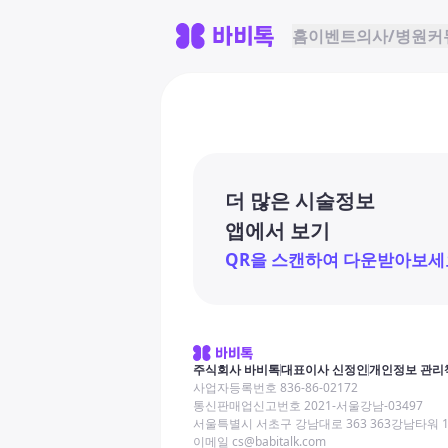
홈
이벤트
의사/병원
커
더 많은 시술정보
앱에서 보기
QR을 스캔하여 다운받아보세
주식회사 바비톡
대표이사 신정인
개인정보 관리
사업자등록번호 836-86-02172
통신판매업신고번호 2021-서울강남-03497
서울특별시 서초구 강남대로 363 363강남타워 
이메일 cs@babitalk.com