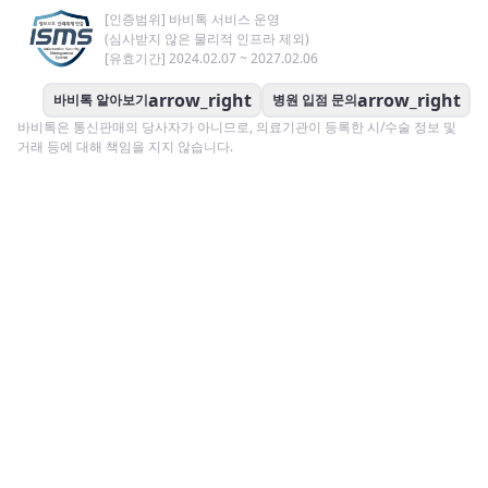
[인증범위] 바비톡 서비스 운영
(심사받지 않은 물리적 인프라 제외)
[유효기간] 2024.02.07 ~ 2027.02.06
arrow_right
arrow_right
바비톡 알아보기
병원 입점 문의
바비톡은 통신판매의 당사자가 아니므로, 의료기관이 등록한 시/수술 정보 및
거래 등에 대해 책임을 지지 않습니다.