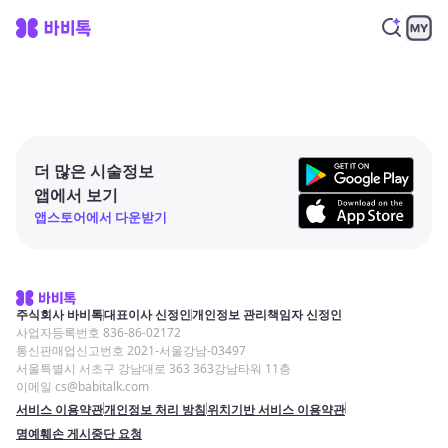
더 많은 시술정보
앱에서 보기
앱스토어에서 다운받기
주식회사 바비톡
대표이사 신정인
개인정보 관리책임자 신정인
사업자등록번호 836-86-02172
통신판매업신고번호 2021-서울강남-03497
서울특별시 서초구 강남대로 363 363강남타워 11층
이메일 cs@babitalk.com
서비스 이용약관
개인정보 처리 방침
위치기반 서비스 이용약관
명예훼손 게시중단 요청