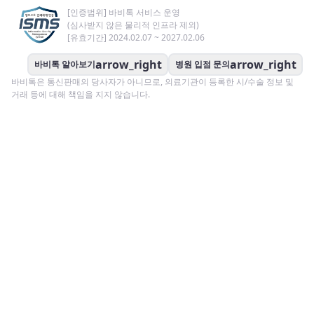
[인증범위] 바비톡 서비스 운영
(심사받지 않은 물리적 인프라 제외)
[유효기간] 2024.02.07 ~ 2027.02.06
arrow_right
arrow_right
바비톡 알아보기
병원 입점 문의
바비톡은 통신판매의 당사자가 아니므로, 의료기관이 등록한 시/수술 정보 및
거래 등에 대해 책임을 지지 않습니다.