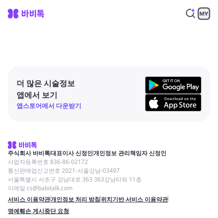
더 많은 시술정보
앱에서 보기
앱스토어에서 다운받기
주식회사 바비톡
대표이사 신정인
개인정보 관리책임자 신정인
사업자등록번호 836-86-02172
통신판매업신고번호 2021-서울강남-03497
서울특별시 서초구 강남대로 363 363강남타워 11층
이메일 cs@babitalk.com
서비스 이용약관
개인정보 처리 방침
위치기반 서비스 이용약관
명예훼손 게시중단 요청