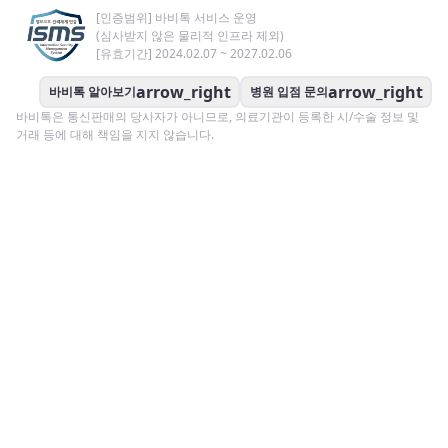
[인증범위] 바비톡 서비스 운영
(심사받지 않은 물리적 인프라 제외)
[유효기간] 2024.02.07 ~ 2027.02.06
arrow_right
arrow_right
바비톡 알아보기
병원 입점 문의
바비톡은 통신판매의 당사자가 아니므로, 의료기관이 등록한 시/수술 정보 및
거래 등에 대해 책임을 지지 않습니다.