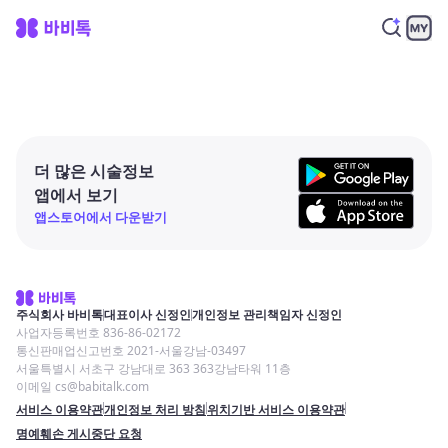
더 많은 시술정보
앱에서 보기
앱스토어에서 다운받기
주식회사 바비톡
대표이사 신정인
개인정보 관리책임자 신정인
사업자등록번호 836-86-02172
통신판매업신고번호 2021-서울강남-03497
서울특별시 서초구 강남대로 363 363강남타워 11층
이메일 cs@babitalk.com
서비스 이용약관
개인정보 처리 방침
위치기반 서비스 이용약관
명예훼손 게시중단 요청