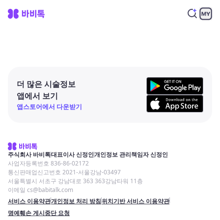
더 많은 시술정보
앱에서 보기
앱스토어에서 다운받기
주식회사 바비톡
대표이사 신정인
개인정보 관리책임자 신정인
사업자등록번호 836-86-02172
통신판매업신고번호 2021-서울강남-03497
서울특별시 서초구 강남대로 363 363강남타워 11층
이메일 cs@babitalk.com
서비스 이용약관
개인정보 처리 방침
위치기반 서비스 이용약관
명예훼손 게시중단 요청