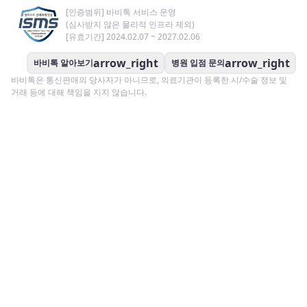
[인증범위] 바비톡 서비스 운영
(심사받지 않은 물리적 인프라 제외)
[유효기간] 2024.02.07 ~ 2027.02.06
arrow_right
arrow_right
바비톡 알아보기
병원 입점 문의
바비톡은 통신판매의 당사자가 아니므로, 의료기관이 등록한 시/수술 정보 및
거래 등에 대해 책임을 지지 않습니다.