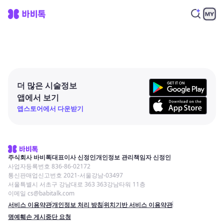
더 많은 시술정보
앱에서 보기
앱스토어에서 다운받기
주식회사 바비톡
대표이사 신정인
개인정보 관리책임자 신정인
사업자등록번호 836-86-02172
통신판매업신고번호 2021-서울강남-03497
서울특별시 서초구 강남대로 363 363강남타워 11층
이메일 cs@babitalk.com
서비스 이용약관
개인정보 처리 방침
위치기반 서비스 이용약관
명예훼손 게시중단 요청