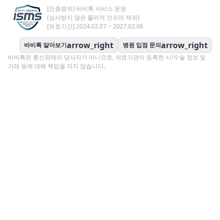
[인증범위] 바비톡 서비스 운영
(심사받지 않은 물리적 인프라 제외)
[유효기간] 2024.02.07 ~ 2027.02.06
arrow_right
arrow_right
바비톡 알아보기
병원 입점 문의
바비톡은 통신판매의 당사자가 아니므로, 의료기관이 등록한 시/수술 정보 및
거래 등에 대해 책임을 지지 않습니다.