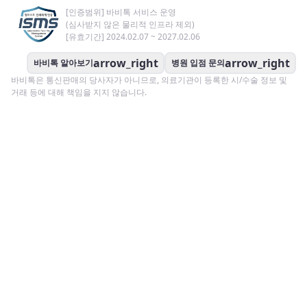
[인증범위] 바비톡 서비스 운영
(심사받지 않은 물리적 인프라 제외)
[유효기간] 2024.02.07 ~ 2027.02.06
arrow_right
arrow_right
바비톡 알아보기
병원 입점 문의
바비톡은 통신판매의 당사자가 아니므로, 의료기관이 등록한 시/수술 정보 및
거래 등에 대해 책임을 지지 않습니다.