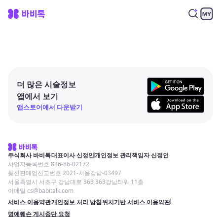
더 많은 시술정보
앱에서 보기
앱스토어에서 다운받기
주식회사 바비톡
대표이사 신정인
개인정보 관리책임자 신정인
사업자등록번호 836-86-02172
통신판매업신고번호 2021-서울강남-03497
서울특별시 서초구 강남대로 363 363강남타워 11층
이메일 cs@babitalk.com
서비스 이용약관
개인정보 처리 방침
위치기반 서비스 이용약관
명예훼손 게시중단 요청