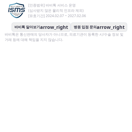
[인증범위] 바비톡 서비스 운영
(심사받지 않은 물리적 인프라 제외)
[유효기간] 2024.02.07 ~ 2027.02.06
arrow_right
arrow_right
바비톡 알아보기
병원 입점 문의
바비톡은 통신판매의 당사자가 아니므로, 의료기관이 등록한 시/수술 정보 및
거래 등에 대해 책임을 지지 않습니다.