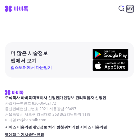
더 많은 시술정보
앱에서 보기
앱스토어에서 다운받기
주식회사 바비톡
대표이사 신정인
개인정보 관리책임자 신정인
사업자등록번호 836-86-02172
통신판매업신고번호 2021-서울강남-03497
서울특별시 서초구 강남대로 363 363강남타워 11층
이메일 cs@babitalk.com
서비스 이용약관
개인정보 처리 방침
위치기반 서비스 이용약관
명예훼손 게시중단 요청