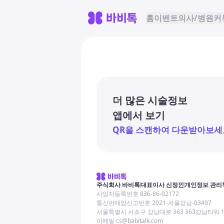
홈
이벤트
의사/병원
커
더 많은 시술정보
앱에서 보기
QR을 스캔하여 다운받아보세
주식회사 바비톡
대표이사 신정인
개인정보 관리
사업자등록번호 836-86-02172
통신판매업신고번호 2021-서울강남-03497
서울특별시 서초구 강남대로 363 363강남타워 
이메일 cs@babitalk.com