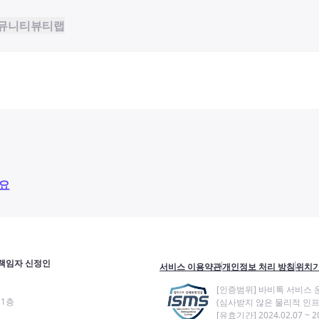
뮤니티
뷰티랩
요
책임자 신정인
서비스 이용약관
개인정보 처리 방침
위치기
[인증범위] 바비톡 서비스 
11층
(심사받지 않은 물리적 인프
[유효기간] 2024.02.07 ~ 20