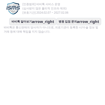
[인증범위] 바비톡 서비스 운영
(심사받지 않은 물리적 인프라 제외)
[유효기간] 2024.02.07 ~ 2027.02.06
arrow_right
arrow_right
바비톡 알아보기
병원 입점 문의
바비톡은 통신판매의 당사자가 아니므로, 의료기관이 등록한 시/수술 정보 및
거래 등에 대해 책임을 지지 않습니다.