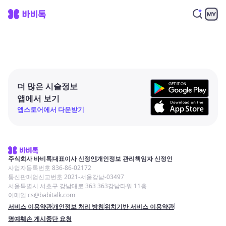
더 많은 시술정보
앱에서 보기
앱스토어에서 다운받기
주식회사 바비톡
대표이사 신정인
개인정보 관리책임자 신정인
사업자등록번호 836-86-02172
통신판매업신고번호 2021-서울강남-03497
서울특별시 서초구 강남대로 363 363강남타워 11층
이메일 cs@babitalk.com
서비스 이용약관
개인정보 처리 방침
위치기반 서비스 이용약관
명예훼손 게시중단 요청