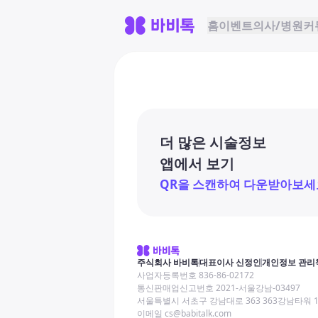
홈
이벤트
의사/병원
커
더 많은 시술정보
앱에서 보기
QR을 스캔하여 다운받아보세
주식회사 바비톡
대표이사 신정인
개인정보 관리
사업자등록번호 836-86-02172
통신판매업신고번호 2021-서울강남-03497
서울특별시 서초구 강남대로 363 363강남타워 
이메일 cs@babitalk.com