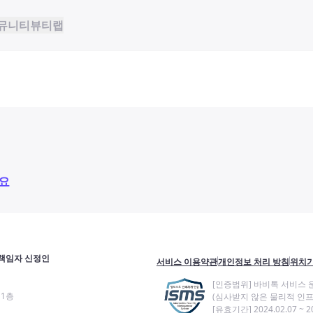
뮤니티
뷰티랩
요
책임자 신정인
서비스 이용약관
개인정보 처리 방침
위치기
[인증범위] 바비톡 서비스 
11층
(심사받지 않은 물리적 인프
[유효기간] 2024.02.07 ~ 20