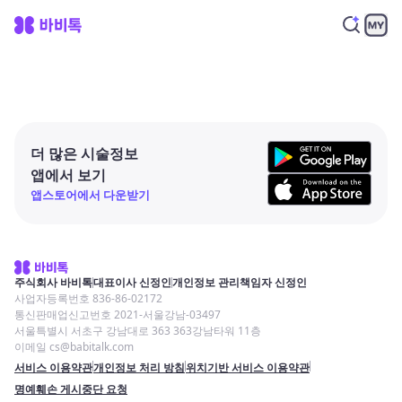
더 많은 시술정보
앱에서 보기
앱스토어에서 다운받기
주식회사 바비톡
대표이사 신정인
개인정보 관리책임자 신정인
사업자등록번호 836-86-02172
통신판매업신고번호 2021-서울강남-03497
서울특별시 서초구 강남대로 363 363강남타워 11층
이메일 cs@babitalk.com
서비스 이용약관
개인정보 처리 방침
위치기반 서비스 이용약관
명예훼손 게시중단 요청