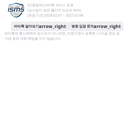
[인증범위] 바비톡 서비스 운영
(심사받지 않은 물리적 인프라 제외)
[유효기간] 2024.02.07 ~ 2027.02.06
arrow_right
arrow_right
바비톡 알아보기
병원 입점 문의
바비톡은 통신판매의 당사자가 아니므로, 의료기관이 등록한 시/수술 정보 및
거래 등에 대해 책임을 지지 않습니다.