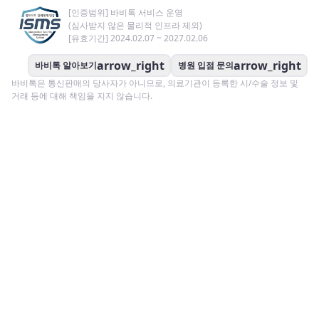
[인증범위] 바비톡 서비스 운영
(심사받지 않은 물리적 인프라 제외)
[유효기간] 2024.02.07 ~ 2027.02.06
arrow_right
arrow_right
바비톡 알아보기
병원 입점 문의
바비톡은 통신판매의 당사자가 아니므로, 의료기관이 등록한 시/수술 정보 및
거래 등에 대해 책임을 지지 않습니다.