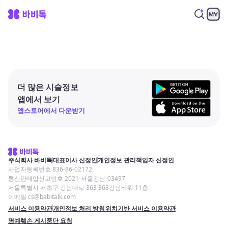
더 많은 시술정보
앱에서 보기
앱스토어에서 다운받기
주식회사 바비톡
대표이사 신정인
개인정보 관리책임자 신정인
사업자등록번호 836-86-02172
통신판매업신고번호 2021-서울강남-03497
서울특별시 서초구 강남대로 363 363강남타워 11층
이메일 cs@babitalk.com
서비스 이용약관
개인정보 처리 방침
위치기반 서비스 이용약관
명예훼손 게시중단 요청