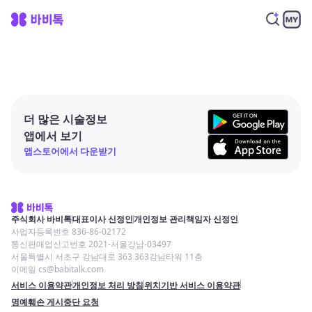
더 많은 시술정보
앱에서 보기
앱스토어에서 다운받기
주식회사 바비톡
대표이사 신정인
개인정보 관리책임자 신정인
사업자등록번호 836-86-02172
통신판매업신고번호 2021-서울강남-03497
서울특별시 서초구 강남대로 363 363강남타워 11층
이메일 cs@babitalk.com
서비스 이용약관
개인정보 처리 방침
위치기반 서비스 이용약관
명예훼손 게시중단 요청