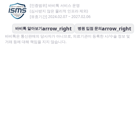
[인증범위] 바비톡 서비스 운영
(심사받지 않은 물리적 인프라 제외)
[유효기간] 2024.02.07 ~ 2027.02.06
arrow_right
arrow_right
바비톡 알아보기
병원 입점 문의
바비톡은 통신판매의 당사자가 아니므로, 의료기관이 등록한 시/수술 정보 및
거래 등에 대해 책임을 지지 않습니다.