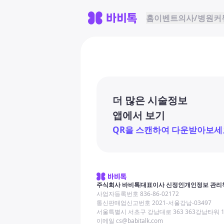
홈
이벤트
의사/병원
커
더 많은 시술정보
앱에서 보기
QR을 스캔하여 다운받아보세
주식회사 바비톡
대표이사 신정인
개인정보 관리
사업자등록번호 836-86-02172
통신판매업신고번호 2021-서울강남-03497
서울특별시 서초구 강남대로 363 363강남타워 
이메일 cs@babitalk.com