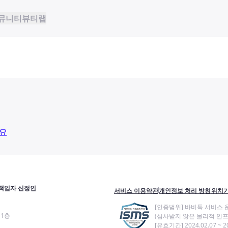
뮤니티
뷰티랩
요
책임자 신정인
서비스 이용약관
개인정보 처리 방침
위치기
[인증범위] 바비톡 서비스 
11층
(심사받지 않은 물리적 인프
[유효기간] 2024.02.07 ~ 20