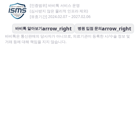
[인증범위] 바비톡 서비스 운영
(심사받지 않은 물리적 인프라 제외)
[유효기간] 2024.02.07 ~ 2027.02.06
arrow_right
arrow_right
바비톡 알아보기
병원 입점 문의
바비톡은 통신판매의 당사자가 아니므로, 의료기관이 등록한 시/수술 정보 및
거래 등에 대해 책임을 지지 않습니다.