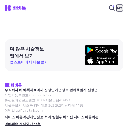
더 많은 시술정보
앱에서 보기
앱스토어에서 다운받기
주식회사 바비톡
대표이사 신정인
개인정보 관리책임자 신정인
사업자등록번호 836-86-02172
통신판매업신고번호 2021-서울강남-03497
서울특별시 서초구 강남대로 363 363강남타워 11층
이메일 cs@babitalk.com
서비스 이용약관
개인정보 처리 방침
위치기반 서비스 이용약관
명예훼손 게시중단 요청