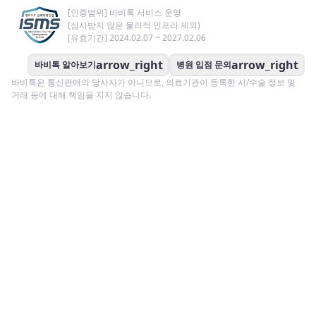
[인증범위] 바비톡 서비스 운영
(심사받지 않은 물리적 인프라 제외)
[유효기간] 2024.02.07 ~ 2027.02.06
arrow_right
arrow_right
바비톡 알아보기
병원 입점 문의
바비톡은 통신판매의 당사자가 아니므로, 의료기관이 등록한 시/수술 정보 및
거래 등에 대해 책임을 지지 않습니다.