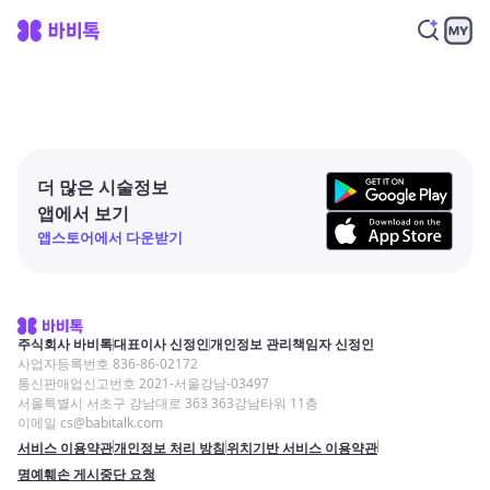
더 많은 시술정보
앱에서 보기
앱스토어에서 다운받기
주식회사 바비톡
대표이사 신정인
개인정보 관리책임자 신정인
사업자등록번호 836-86-02172
통신판매업신고번호 2021-서울강남-03497
서울특별시 서초구 강남대로 363 363강남타워 11층
이메일 cs@babitalk.com
서비스 이용약관
개인정보 처리 방침
위치기반 서비스 이용약관
명예훼손 게시중단 요청